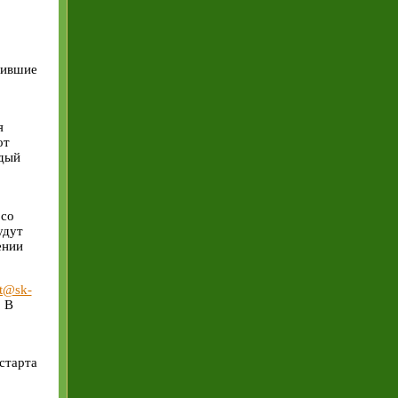
рившие
я
от
ждый
 со
удут
ении
rt@sk-
. В
старта