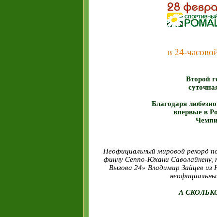
в 24-часово
Второй г
суточна
Благодаря любезн
впервые в Р
Чемпи
Неофициальный мировой рекорд по
финну Сеппо-Юхани Саволайнену, 
Вызова 24» Владимир Зайцев из 
неофициальный
А СКОЛЬК