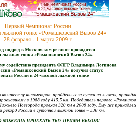
Первый Чемпионат России
й лыжной гонке «Ромашковский Вызов 24»
28 февраля - 1 марта 2009 г
од подряд в Московском регионе проводится
я лыжная гонка «Ромашковский Вызов 24».
ому содействию президента ФЛГР Владимира Логинова
оссии «Ромашковский Вызов 24» получил статус
оната России в 24-часовой лыжной гонке
 количеству километров, пройденных за сутки на лыжах, принад
проехавшему в 1988 году 415,5 км. Победитель первого «Ромашков
Нижнего Новгорода проехал 320 км в 2008 году. Ему же принадл
 рекорд России в суточной лыжной гонке – 330 км.
О МОЖЕШЬ ПРОЕХАТЬ ТЫ? ПРИМИ ВЫЗОВ!