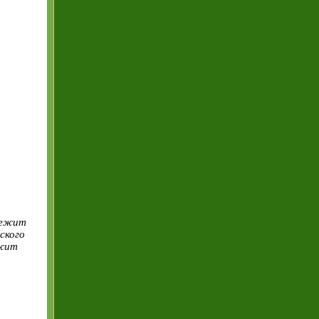
лежит
ского
ежит