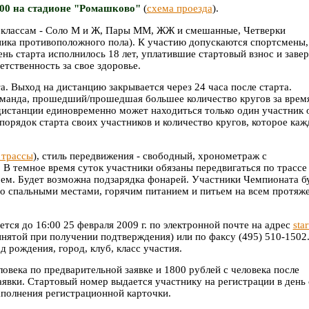
2:00 на стадионе "Ромашково"
(
схема проезда
).
 классам - Соло М и Ж, Пары ММ, ЖЖ и смешанные, Четверки
ника противоположного пола). К участию допускаются спортсмены,
ь старта исполнилось 18 лет, уплатившие стартовый взнос и заве
тственность за свое здоровье.
. Выход на дистанцию закрывается через 24 часа после старта.
оманда, прошедший/прошедшая большее количество кругов за врем
 дистанции единовременно может находиться только один участник 
порядок старта своих участников и количество кругов, которое ка
 трассы
), стиль передвижения - свободный, хронометраж с
 В темное время суток участники обязаны передвигаться по трассе
м. Будет возможна подзарядка фонарей. Участники Чемпионата б
о спальными местами, горячим питанием и питьем на всем протяж
тся до 16:00 25 февраля 2009 г. по электронной почте на адрес
sta
инятой при получении подтверждения) или по факсу (495) 510-1502
д рождения, город, клуб, класс участия.
ловека по предварительной заявке и 1800 рублей с человека после
аявки. Стартовый номер выдается участнику на регистрации в день 
аполнения регистрационной карточки.