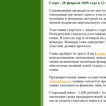
Старт - 28 февраля 2009 года в 1
Соревнования проводятся по шести
смешанные (не менее одного участ
мужчины и женщины, которым на ден
личной подписью персональную отве
Участники стартуют с общего старта
Победителем считается участник/к
гонки. В классах пар и четверок на
команды. Команда сама определяет 
участник должен проехать.
Гонка пройдет по кругу 8 км (
схема
использованием электронных чипов.
своим включенным налобным фонаре
обеспечены полевой зоной отдыха с
гонки.
Предварительная заявка осуществляе
romashkovo.ru
(заявка считается пр
заявке указывается фамилия, имя, го
Стартовый взнос - 1200 рублей с че
окончания срока предварительной з
после уплаты стартового взноса и з