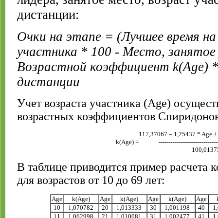
дистанции:
Очки на этапе = (Лучшее время на
участника * 100 - Место, занятое
Возрастной коэффициент k(Age) 
дистанции
Учет возраста участника (Age) осущес
возрастных коэффициентов Спиридонов
117,37067 – 1,25437 * Age +
k(Age) =
------------------------------
100,0137
В таблице приводится пример расчета
для возрастов от 10 до 69 лет:
Age
k(Age)
Age
k(Age)
Age
k(Age)
Age
10
1,070782
20
1,013333
30
1,001198
40
1
11
1,062998
21
1,010081
31
1,002477
41
1