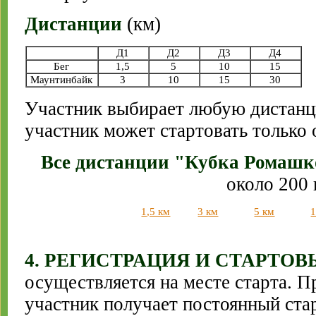
Дистанции
(км)
Д1
Д2
Д3
Д4
Бег
1,5
5
10
15
Маунтинбайк
3
10
15
30
Участник выбирает любую дистанц
участник может стартовать только 
Все дистанции "Кубка Ромашк
около 200 
1,5 км
3 км
5 км
1
4. РЕГИСТРАЦИЯ И СТАРТО
осуществляется на месте старта. П
участник получает постоянный ста