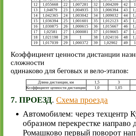
12
1,055668
22
1,007281
32
1,004209
42
1
13
1,04879
23
1,004935
33
1,006394
43
1
14
1,042365
24
1,003042
34
1,009032
44
1
15
1,036394
25
1,001601
35
1,012123
45
1
16
1,030875
26
1,000615
36
1,015667
46
1
17
1,02581
27
1,000081
37
1,019665
47
1
18
1,021198
28
1
38
1,024116
48
1
19
1,017039
29
1,000372
39
1,02902
49
1
Коэффициент ценности дистанции назна
сложности
одинаково для беговых и вело-этапов:
Длина дистанции, км
1,5
3
Коэффициент ценности дистанции
1,0
1,05
7. ПРОЕЗД
.
Схема проезда
Автомобилем: через техцентр К
образном перекрестке направо 
Ромашково первый поворот напр