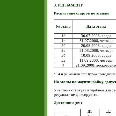
3. РЕГЛАМЕНТ
.
Расписание стартов по этапам
№ этапа
Дата этапа
1б
30.07.2008, среда
1в
31.07.2008, четверг
2б
20.08.2008, среда
2в
21.08.2008, четверг
3б
10.09.2008, среда
3в
11.09.2008, четверг
4
21.09.2008, воскресень
* - 4-й финальный этап Кубка проводится 
На этапы по маунтинбайку допус
Участник стартует в удобное для с
результат не фиксируется.
Дистанции
(км)
Д1
Д2