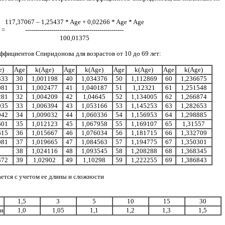
117,37067 – 1,25437 * Age + 0,02266 * Age * Age
 =
-------------------------------------------------
100,01375
ффициентов Спиридонова для возрастов от 10 до 69 лет:
e)
Age
k(Age)
Age
k(Age)
Age
k(Age)
Age
k(Age)
333
30
1,001198
40
1,034376
50
1,112869
60
1,236675
081
31
1,002477
41
1,040187
51
1,12321
61
1,251548
281
32
1,004209
42
1,04645
52
1,134005
62
1,266874
935
33
1,006394
43
1,053166
53
1,145253
63
1,282653
042
34
1,009032
44
1,060336
54
1,156953
64
1,298885
601
35
1,012123
45
1,067958
55
1,169107
65
1,31557
615
36
1,015667
46
1,076034
56
1,181715
66
1,332709
081
37
1,019665
47
1,084563
57
1,194775
67
1,350301
38
1,024116
48
1,093545
58
1,208288
68
1,368345
372
39
1,02902
49
1,10298
59
1,222255
69
1,386843
ется с учетом ее длины и сложности
1,5
3
5
10
15
30
и
1,0
1,05
1,1
1,2
1,3
1,5