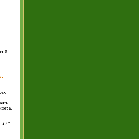
рвой
k-
сех
ачета
идера,
 1) *