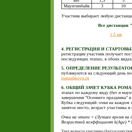
Бег
1,5
5
Маунтинбайк
3
10
Участник выбирает любую дистанцию
Все дистанции 
1,5 км
4. РЕГИСТРАЦИЯ И СТАРТОВ
регистрации участник получает пос
последующих этапах, в обоих видах
5. ОПРЕДЕЛЕНИЕ РЕЗУЛЬТАТО
публикуются на следующий день по
romashkovo.ru
6. ОБЩИЙ ЗАЧЕТ КУБКА РОМ
этапах по каждому виду (бег и маун
завершения "Осеннего праздника" в
Кубка следующий: очки на каждом э
занятое место, возраст участника и
Очки на этапе = (Лучшее время на 
Возрастной коэффициент k(Age) *
Учет возраста участника (Age) осуществ