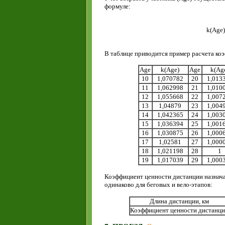
формуле:
k(Age)
В таблице приводится пример расчета коэ
Age
k(Age)
Age
k(Ag
10
1,070782
20
1,013
11
1,062998
21
1,010
12
1,055668
22
1,007
13
1,04879
23
1,004
14
1,042365
24
1,003
15
1,036394
25
1,001
16
1,030875
26
1,000
17
1,02581
27
1,000
18
1,021198
28
1
19
1,017039
29
1,000
Коэффициент ценности дистанции назнача
одинаково для беговых и вело-этапов:
Длина дистанции, км
Коэффициент ценности дистанци