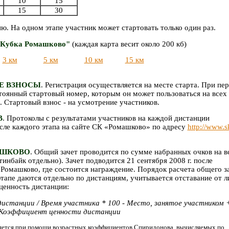
10
15
15
30
. На одном этапе участник может стартовать только один раз.
"Кубка Ромашково"
(каждая карта весит около 200 кб)
3 км
5 км
10 км
15 км
ЫЕ ВЗНОСЫ
. Регистрация осуществляется на месте старта. При пе
тоянный стартовый номер, которым он может пользоваться на всех
. Стартовый взнос - на усмотрение участников.
В
. Протоколы с результатами участников на каждой дистанции
сле каждого этапа на сайте СК «Ромашково» по адресу
http://www.s
АШКОВО
. Общий зачет проводится по сумме набранных очков на в
тинбайк отдельно). Зачет подводится 21 сентября 2008 г. после
 Ромашково, где состоится награждение. Порядок расчета общего з
тапе даются отдельно по дистанциям, учитывается отставание от л
 ценность дистанции:
дистанции / Время участника * 100 - Место, занятое участником +
 Коэффициент ценности дистанции
ляется при помощи возрастных коэффициентов Спиридонова, вычисляемых по