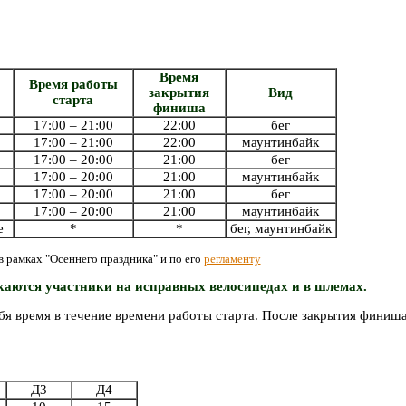
Время
Время работы
закрытия
Вид
старта
финиша
17:00 – 21:00
22:00
бег
17:00 – 21:00
22:00
маунтинбайк
17:00 – 20:00
21:00
бег
17:00 – 20:00
21:00
маунтинбайк
17:00 – 20:00
21:00
бег
17:00 – 20:00
21:00
маунтинбайк
е
*
*
бег, маунтинбайк
в рамках "Осеннего праздника" и по его
регламенту
каются участники на исправных велосипедах и в шлемах.
ебя время в течение времени работы старта. После закрытия финиш
Д3
Д4