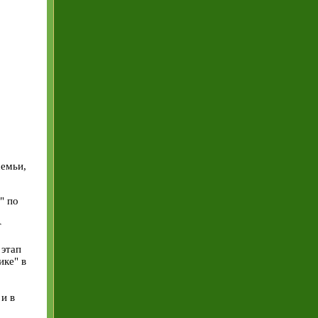
семьи,
" по
т
 этап
ике" в
,
и в