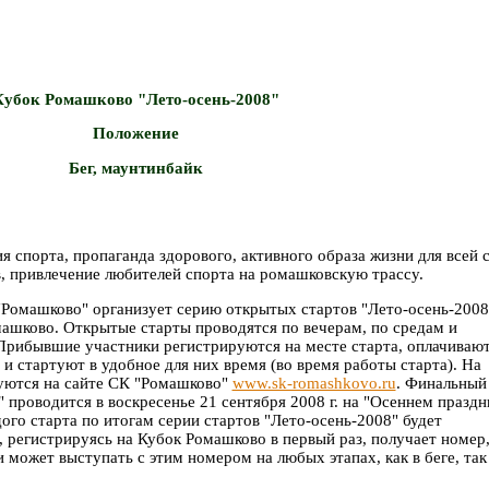
Кубок Ромашково "Лето-осень-2008"
Положение
Бег, маунтинбайк
я спорта, пропаганда здорового, активного образа жизни для всей 
, привлечение любителей спорта на ромашковскую трассу.
"Ромашково" организует серию открытых стартов "Лето-осень-2008
машково. Открытые старты проводятся по вечерам, по средам и
. Прибывшие участники регистрируются на месте старта, оплачиваю
у и стартуют в удобное для них время (во время работы старта). На
уются на сайте СК "Ромашково"
www.sk-romashkovo.ru
. Финальный
проводится в воскресенье 21 сентября 2008 г. на "Осеннем праздн
ого старта по итогам серии стартов "Лето-осень-2008" будет
, регистрируясь на Кубок Ромашково в первый раз, получает номер
и может выступать с этим номером на любых этапах, как в беге, так 